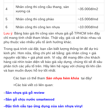
Nhân công thi công cầu thang, sàn
4
~35.000đ/m2
xương cá
5
Nhân công thi công phào
~15.000đ/md
6
Nhân công thi công len nhựa
~10.000đ/md
Lưu ý:
Bảng báo giá thi công sàn nhựa giả gỗ TPHCM trên đây
chỉ mang tính chất tham khảo. Thật vậy, giá cả sẽ khác nhau và
phụ thuộc vào nhiều yếu tố ảnh hưởng khác.
Trong quá trình cài đặt, bạn cần biết lượng thông tin để dự trù
kinh phí. Hơn nữa, tổng chi phí sẽ bằng: giá nhân công + giá
nguyên vật liệu + giá phát sinh. Vì vậy, để mang đến cho khách
hàng cái nhìn toàn diện về báo giá xây dựng, chúng tôi sẽ đi sâu
phân tích các yếu tố trên. Hãy liên hệ ngay với chúng tôi khi cần
và bạn muốn được hỗ trợ tốt nhất.
Các bạn có thể tham
Sàn nhựa hèm khóa
tại đây!
>Các bài viết có liên quan:
–
Sàn nhựa giả gỗ review
–
Sàn gỗ chịu nước smartwood
–
Đặc tính cấu tạo ứng dụng của sàn nhựa vinyl