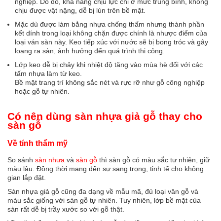
nghiệp. Do đó, khả năng chịu lực chỉ ở mức trung bình, không
chịu được vật nặng, dễ bị lún trên bề mặt.
Mặc dù được làm bằng nhựa chống thấm nhưng thành phần
kết dính trong loại không chặn được chính là nhược điểm của
loại ván sàn này. Keo tiếp xúc với nước sẽ bị bong tróc và gây
loang ra sàn, ảnh hưởng đến quá trình thi công.
Lớp keo dễ bị chảy khi nhiệt độ tăng vào mùa hè đối với các
tấm nhựa làm từ keo.
Bề mặt trang trí không sắc nét và rực rỡ như gỗ công nghiệp
hoặc gỗ tự nhiên.
Có nên dùng sàn nhựa giả gỗ thay cho
sàn gỗ
Về tính thẩm mỹ
So sánh
sàn nhựa
và
sàn gỗ
thì sàn gỗ có màu sắc tự nhiên, giữ
màu lâu. Đồng thời mang đến sự sang trọng, tinh tế cho không
gian lắp đặt.
Sàn nhựa giả gỗ cũng đa dạng về mẫu mã, đủ loại vân gỗ và
màu sắc giống với sàn gỗ tự nhiên. Tuy nhiên, lớp bề mặt của
sàn rất dễ bị trầy xước so với gỗ thật.