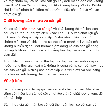
Về mặt thẩm mỹ, cả hai loại sàn gỗ này đều mang đến cho không
gian lắp đặt vẻ đẹp tự nhiên, tinh tế và sang trọng. Vì vậy đôi khi
khá khó để phân biệt bằng mắt thường giữa sàn gỗ thật và sàn
nhựa giả gỗ.
Chất lượng sàn nhựa và sàn gỗ
Khi so sánh
sàn nhựa
và
sàn gỗ
về chất lượng thì mỗi loại sàn
đều có những ưu nhược điểm khác nhau. Tùy vào chất liệu gỗ
mà sàn gỗ công nghiệp cao cấp có khả năng chịu nước tốt,
chống mối mọt và chịu được lực tác động mạnh khi va đập mà
không bị biến dạng. Một nhược điểm đáng kể của sàn gỗ công
nghiệp là không chịu được ánh nắng trực tiếp và nước trong thời
gian dài.
Trong khi đó, sàn nhựa có thể tiếp tục tiếp xúc với ánh sáng và
nước trong thời gian dài mà không bị cong vênh, co ngót hay mục
nát của ván gỗ. Nhưng sàn nhựa tiếp xúc với nước và ánh sáng
quá lâu sẽ ảnh hưởng đến màu sắc của sàn.
Về độ bền
Sàn gỗ cứng sang trọng giá cao sẽ có độ bền rất cao. Mặt khác
cũng có nhiều loại sàn gỗ công nghiệp giá rẻ, chất lượng kém, độ
bền rất thấp.
Sàn nhựa giả gỗ nhân tạo có tuổi thọ ngắn hơn so với sàn gỗ