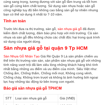
cứng sang trọng, tương đương với sàn gỗ tầm trung và tốt hơn
sàn gỗ cứng kém chất lượng. Sử dụng sàn nhựa hoặc sàn gỗ
công nghiệp tuy độ bền không cao bằng sàn gỗ tự nhiên nhưng
bạn có thể sử dụng ít nhất từ ​​7-10 năm.
Tính an toàn
Trước khi đưa ra thị trường, sàn gỗ,
sàn nhựa giả gỗ
đã được
kiểm định chất lượng, đảm bảo phù hợp với môi trường. Cả sàn
nhựa và sàn gỗ đều không chứa các chất độc hại trong quá trình
sử dụng của người dùng.
Sàn nhựa giả gỗ tại quận 9 Tp HCM
Sàn Nhựa Gỗ Nhân Tạo
Giá Rẻ Quận 9 Là sản phẩm chiếm ưu
thế trên thị trường ván sàn, sản phẩm sàn nhựa giả gỗ với những
tính năng vượt trội đã làm xiêu lòng những khách hàng khó tính
nhất bằng những ưu điểm và ưu điểm của mình. Siêu Việt như:
Chống ẩm, Chống thấm, Chống mối mọt, Không cong vênh,
Chống cháy, Không trơn trượt và không bị ảnh hưởng bởi ngoại
lực hay những tác động từ bên trong con người.
Báo giá sàn nhựa giả gỗ TPHCM
STT
Loại sàn nhựa giả gỗ
Giá (VNĐ)