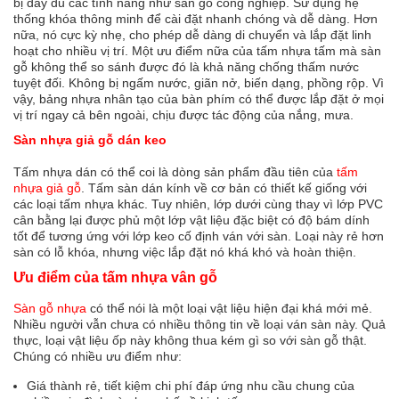
bị đầy đủ các tính năng như sàn gỗ công nghiệp. Sử dụng hệ
thống khóa thông minh để cài đặt nhanh chóng và dễ dàng. Hơn
nữa, nó cực kỳ nhẹ, cho phép dễ dàng di chuyển và lắp đặt linh
hoạt cho nhiều vị trí. Một ưu điểm nữa của tấm nhựa tấm mà sàn
gỗ không thể so sánh được đó là khả năng chống thấm nước
tuyệt đối. Không bị ngấm nước, giãn nở, biến dạng, phồng rộp. Vì
vậy, bảng nhựa nhân tạo của bàn phím có thể được lắp đặt ở mọi
vị trí ngay cả bên ngoài, chịu được tác động của nắng, mưa.
Sàn nhựa giả gỗ dán keo
Tấm nhựa dán có thể coi là dòng sản phẩm đầu tiên của
tấm
nhựa giả gỗ
. Tấm sàn dán kính về cơ bản có thiết kế giống với
các loại tấm nhựa khác. Tuy nhiên, lớp dưới cùng thay vì lớp PVC
cân bằng lại được phủ một lớp vật liệu đặc biệt có độ bám dính
tốt để tương ứng với lớp keo cố định ván với sàn. Loại này rẻ hơn
sàn có lỗ khóa, nhưng việc lắp đặt nó khá khó và hoàn thiện.
Ưu điểm của tấm nhựa vân gỗ
Sàn gỗ nhựa
có thể nói là một loại vật liệu hiện đại khá mới mẻ.
Nhiều người vẫn chưa có nhiều thông tin về loại ván sàn này. Quả
thực, loại vật liệu ốp này không thua kém gì so với sàn gỗ thật.
Chúng có nhiều ưu điểm như:
Giá thành rẻ, tiết kiệm chi phí đáp ứng nhu cầu chung của