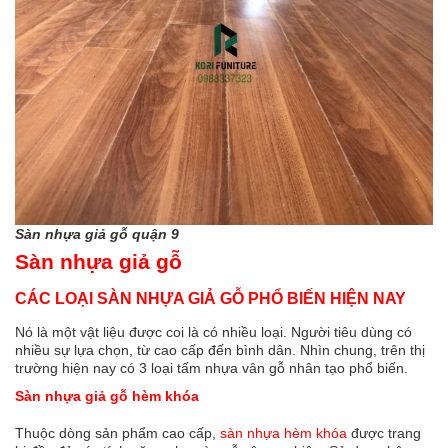
Sàn nhựa giả gỗ quận 9
Sàn nhựa giả gỗ
CÁC LOẠI SÀN NHỰA GIẢ GỖ PHỔ BIẾN HIỆN NAY
Nó là một vật liệu được coi là có nhiều loại. Người tiêu dùng có
nhiều sự lựa chọn, từ cao cấp đến bình dân. Nhìn chung, trên thị
trường hiện nay có 3 loại tấm nhựa vân gỗ nhân tạo phổ biến.
Sàn nhựa giả gỗ hèm khóa
Thuộc dòng sản phẩm cao cấp,
sàn nhựa hèm khóa
được trang