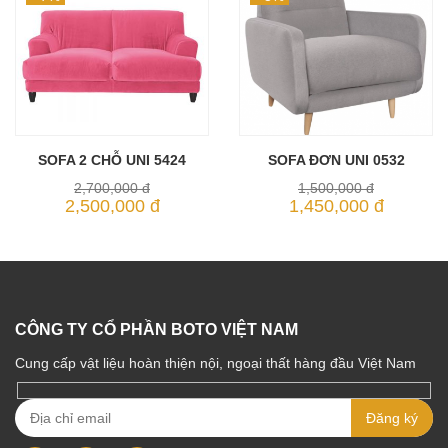
SOFA 2 CHỖ UNI 5424
SOFA ĐƠN UNI 0532
MUA NGAY
MUA NGAY
2,700,000 đ
1,500,000 đ
2,500,000 đ
1,450,000 đ
CÔNG TY CỔ PHẦN BOTO VIỆT NAM
Cung cấp vật liệu hoàn thiện nội, ngoại thất hàng đầu Việt Nam