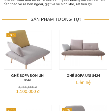
cần tháo vỏ ra bên ngoài, giặt và vệ sinh khô, rất tiện lợi.
SẢN PHẨM TƯƠNG TỰ!
- 8%
GHẾ SOFA ĐƠN UNI
GHẾ SOFA UNI 8424
8541
MUA NGAY
MUA NGAY
Liên hệ
1,200,000 đ
1,100,000 đ
- 7%
- 3%