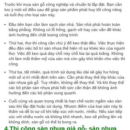
Trước khi mua sàn gỗ công nghiệp và chuẩn bị lắp đặt. Bạn cần
lưu ý một số điều sau để giúp sản phẩm phát huy tốt công năng
và tuổi thọ cho loại sàn này.
Đầu tiên bạn cần làm sạch sàn nhà. Sàn nhà phải hoàn toàn
bằng phẳng. Không có lỗ hổng, gạch vỡ hay các vấn đề khác
ảnh hưởng đến chất lượng công trình.
Thứ hai, thợ thi công cần chú ý đổ keo thật đều. Việc thực hiện
đều đặn việc bố trí sàn nhựa thể hiện rõ sự khéo léo của người
thợ. Việc đổ keo quá dày chỗ này chỗ kia lại quá loãng. Không
chỉ làm mất thẩm mỹ của sàn mà còn gây khó khăn cho việc thi
công.
Thứ ba, tất nhiên, quá trình sử dụng lâu dài sẽ gây hư hỏng
một số vị trí nhất định trên sàn. Cần phải thay thế lớp khác của
sàn nhựa giả gỗ. Tuy nhiên, không dễ thay thế. Và khi thay thế
các bộ phận sàn nhựa phải hết sức cẩn thận để không ảnh
hưởng đến các bộ phận xung quanh.
Cuối cùng và quan trọng nhất là hạn chế nước ngấm vào sàn
sau khi lắp đặt hoặc sử dụng. Nhược điểm của loại sàn này là
thấm và dễ bị sự cố khi tiếp xúc với nước. nhiều. Nếu sàn tiếp
xúc với nhiều nước và không khô nhanh, keo sẽ phồng lên và
không dính, sàn gỗ có thể bị bong ra.
4.Thi công sàn nhựa giả gỗ- sàn nhựa