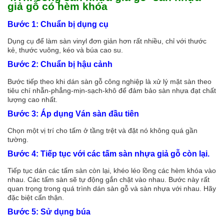
giả gỗ có hèm khóa
Bước 1: Chuẩn bị dụng cụ
Dụng cụ để làm sàn vinyl đơn giản hơn rất nhiều, chỉ với thước
kẻ, thước vuông, kéo và búa cao su.
Bước 2: Chuẩn bị hậu cảnh
Bước tiếp theo khi dán sàn gỗ công nghiệp là xử lý mặt sàn theo
tiêu chí nhẵn-phẳng-mịn-sạch-khô để đảm bảo sàn nhựa đạt chất
lượng cao nhất.
Bước 3: Áp dụng Ván sàn đầu tiên
Chọn một vị trí cho tấm ở tầng trệt và đặt nó không quá gần
tường.
Bước 4: Tiếp tục với các tấm sàn nhựa giả gỗ còn lại.
Tiếp tục dán các tấm sàn còn lại, khéo léo lồng các hèm khóa vào
nhau. Các tấm sàn sẽ tự động gắn chặt vào nhau. Bước này rất
quan trọng trong quá trình dán sàn gỗ và sàn nhựa với nhau. Hãy
đặc biệt cẩn thận.
Bước 5: Sử dụng búa