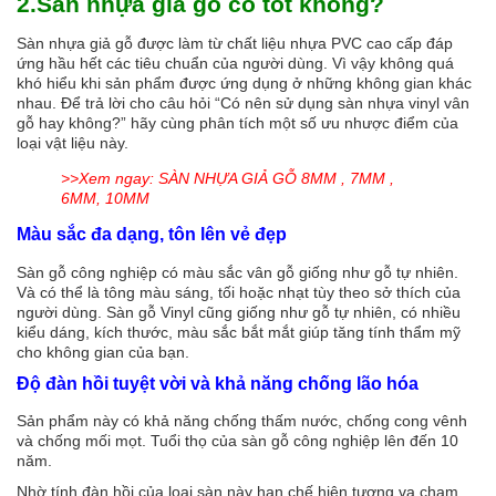
2.Sàn nhựa giả gỗ có tốt không?
Sàn nhựa giả gỗ được làm từ chất liệu nhựa PVC cao cấp đáp
ứng hầu hết các tiêu chuẩn của người dùng. Vì vậy không quá
khó hiểu khi sản phẩm được ứng dụng ở những không gian khác
nhau. Để trả lời cho câu hỏi “Có nên sử dụng sàn nhựa vinyl vân
gỗ hay không?” hãy cùng phân tích một số ưu nhược điểm của
loại vật liệu này.
>>Xem ngay:
SÀN NHỰA GIẢ GỖ 8MM , 7MM ,
6MM, 10MM
Màu sắc đa dạng, tôn lên vẻ đẹp
Sàn gỗ công nghiệp có màu sắc vân gỗ giống như gỗ tự nhiên.
Và có thể là tông màu sáng, tối hoặc nhạt tùy theo sở thích của
người dùng. Sàn gỗ Vinyl cũng giống như gỗ tự nhiên, có nhiều
kiểu dáng, kích thước, màu sắc bắt mắt giúp tăng tính thẩm mỹ
cho không gian của bạn.
Độ đàn hồi tuyệt vời và khả năng chống lão hóa
Sản phẩm này có khả năng chống thấm nước, chống cong vênh
và chống mối mọt. Tuổi thọ của sàn gỗ công nghiệp lên đến 10
năm.
Nhờ tính đàn hồi của loại sàn này hạn chế hiện tượng va chạm